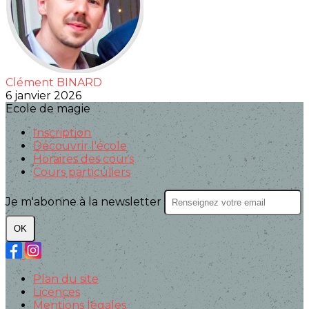
Clément BINARD
6 janvier 2026
Ecole de magie
Inscription
Découvrir l'école
Horaires des cours
Cours particuliers
Je m'abonne à la newsletter
OK
Plan du site
Licences
Mentions légales