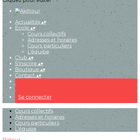
Cliquez pour éditer
Actualités
▴
▾
Ecole
▴
▾
Cours collectifs
Adresses et horaires
Cours particuliers
L'équipe
Club
▴
▾
S'inscrire
▴
▾
Boutique
▴
▾
Contact
▴
▾
Se connecter
Cours collectifs
Adresses et horaires
Cours particuliers
L'équipe
Retour