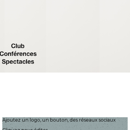
Exporter les lignes sélectionnées
Exporter toutes les colonnes
Exporter uniquement les colonnes affichées
Menu
?>
Images de la page d'accueil
Cliquez pour éditer
Ajoutez un logo, un bouton, des réseaux sociaux