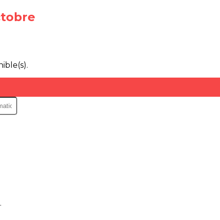
ctobre
.
ible(s).
.