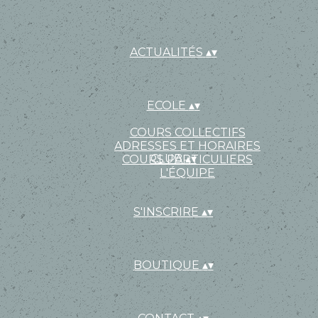
ACTUALITÉS
▴
▾
ECOLE
▴
▾
COURS COLLECTIFS
ADRESSES ET HORAIRES
CLUB
▴
▾
COURS PARTICULIERS
L'ÉQUIPE
S'INSCRIRE
▴
▾
BOUTIQUE
▴
▾