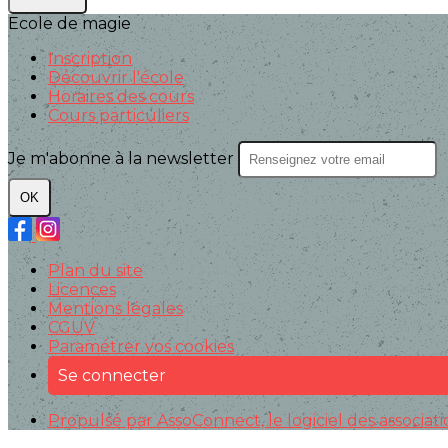
Ecole de magie
Inscription
Découvrir l'école
Horaires des cours
Cours particuliers
Je m'abonne à la newsletter
OK
Plan du site
Licences
Mentions légales
CGUV
Paramétrer vos cookies
Se connecter
Propulsé par AssoConnect, le logiciel des associat