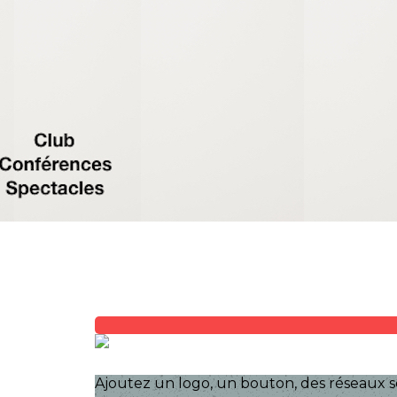
Exporter les lignes sélectionnées
Exporter toutes les colonnes
Exporter uniquement les colonnes affichées
Menu
?>
Images de la page d'accueil
Cliquez pour éditer
Ajoutez un logo, un bouton, des réseaux s