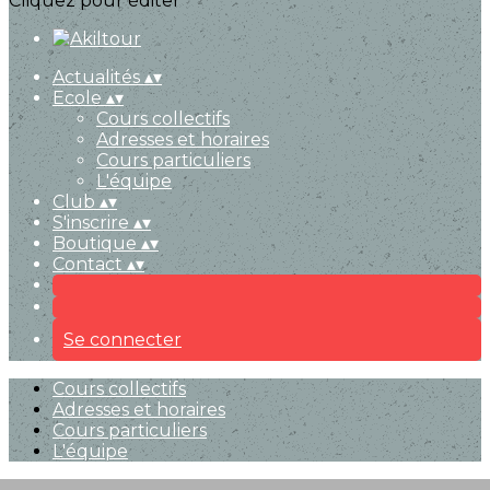
Cliquez pour éditer
Actualités
▴
▾
Ecole
▴
▾
Cours collectifs
Adresses et horaires
Cours particuliers
L'équipe
Club
▴
▾
S'inscrire
▴
▾
Boutique
▴
▾
Contact
▴
▾
Se connecter
Cours collectifs
Adresses et horaires
Cours particuliers
L'équipe