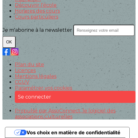
Découvrir l'école
Horaires des cours
Cours particuliers
Je m'abonne à la newsletter
OK
Plan du site
Licences
Mentions légales
CGUV
Paramétrer vos cookies
Se connecter
Propulsé par AssoConnect, le logiciel des
associations Culturelles
Vos choix en matière de confidentialité