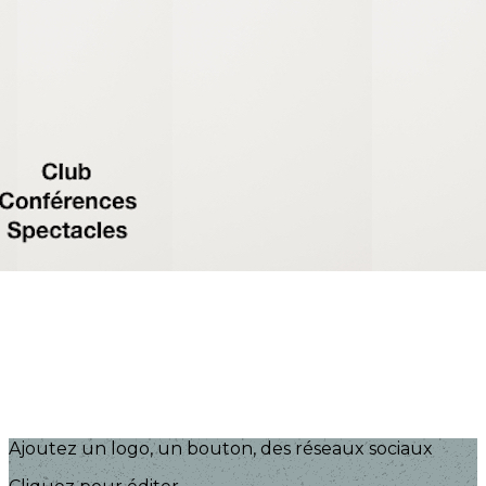
Exporter les lignes sélectionnées
Exporter toutes les colonnes
Exporter uniquement les colonnes affichées
Menu
?>
Images de la page d'accueil
Cliquez pour éditer
Ajoutez un logo, un bouton, des réseaux sociaux