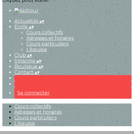
Cliquez pour éditer
Actualités
▴
▾
Ecole
▴
▾
Cours collectifs
Adresses et horaires
Cours particuliers
L'équipe
Club
▴
▾
S'inscrire
▴
▾
Boutique
▴
▾
Contact
▴
▾
Se connecter
Cours collectifs
Adresses et horaires
Cours particuliers
L'équipe