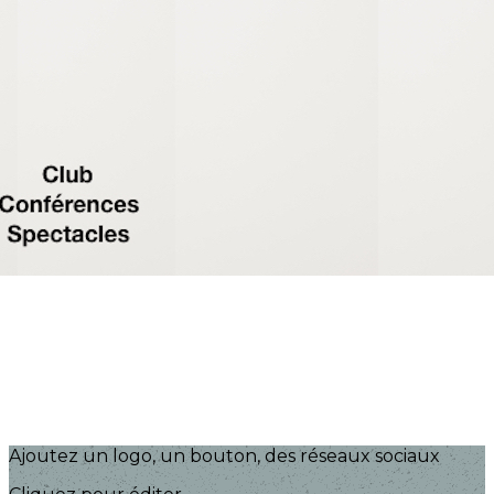
Exporter les lignes sélectionnées
Exporter toutes les colonnes
Exporter uniquement les colonnes affichées
Menu
?>
Images de la page d'accueil
Cliquez pour éditer
Ajoutez un logo, un bouton, des réseaux sociaux