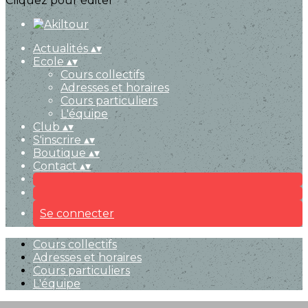
Cliquez pour éditer
Actualités
▴
▾
Ecole
▴
▾
Cours collectifs
Adresses et horaires
Cours particuliers
L'équipe
Club
▴
▾
S'inscrire
▴
▾
Boutique
▴
▾
Contact
▴
▾
Se connecter
Cours collectifs
Adresses et horaires
Cours particuliers
L'équipe