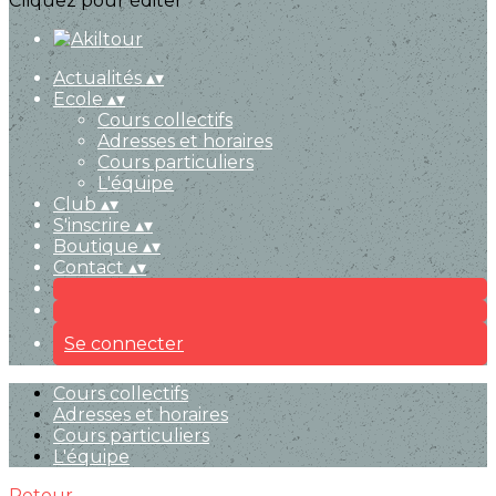
Cliquez pour éditer
Actualités
▴
▾
Ecole
▴
▾
Cours collectifs
Adresses et horaires
Cours particuliers
L'équipe
Club
▴
▾
S'inscrire
▴
▾
Boutique
▴
▾
Contact
▴
▾
Se connecter
Cours collectifs
Adresses et horaires
Cours particuliers
L'équipe
Retour