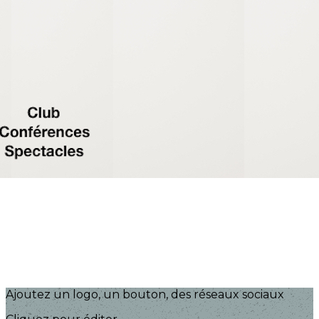
Exporter les lignes sélectionnées
Exporter toutes les colonnes
Exporter uniquement les colonnes affichées
Menu
?>
Images de la page d'accueil
Cliquez pour éditer
Ajoutez un logo, un bouton, des réseaux sociaux