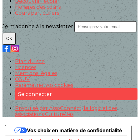
Découvrir l'école
Horaires des cours
Cours particuliers
Je m'abonne à la newsletter
OK
Plan du site
Licences
Mentions légales
CGUV
Paramétrer vos cookies
Se connecter
Propulsé par AssoConnect, le logiciel des
associations Culturelles
Vos choix en matière de confidentialité