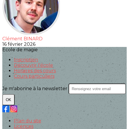
Clément BINARD
16 février 2026
Ecole de magie
Inscription
Découvrir l'école
Horaires des cours
Cours particuliers
Je m'abonne à la newsletter
OK
Plan du site
Licences