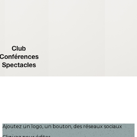
Exporter les lignes sélectionnées
Exporter toutes les colonnes
Exporter uniquement les colonnes affichées
Menu
?>
Images de la page d'accueil
Cliquez pour éditer
Ajoutez un logo, un bouton, des réseaux sociaux