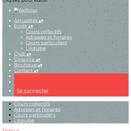
Cliquez pour éditer
Actualités
▴
▾
Ecole
▴
▾
Cours collectifs
Adresses et horaires
Cours particuliers
L'équipe
Club
▴
▾
S'inscrire
▴
▾
Boutique
▴
▾
Contact
▴
▾
Se connecter
Cours collectifs
Adresses et horaires
Cours particuliers
L'équipe
Retour