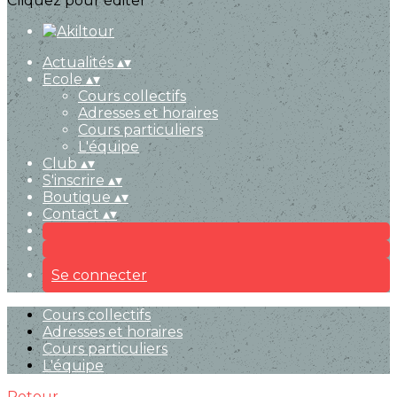
Cliquez pour éditer
Actualités
▴
▾
Ecole
▴
▾
Cours collectifs
Adresses et horaires
Cours particuliers
L'équipe
Club
▴
▾
S'inscrire
▴
▾
Boutique
▴
▾
Contact
▴
▾
Se connecter
Cours collectifs
Adresses et horaires
Cours particuliers
L'équipe
Retour