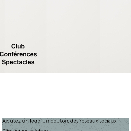
Exporter les lignes sélectionnées
Exporter toutes les colonnes
Exporter uniquement les colonnes affichées
Menu
?>
Images de la page d'accueil
Cliquez pour éditer
Ajoutez un logo, un bouton, des réseaux sociaux