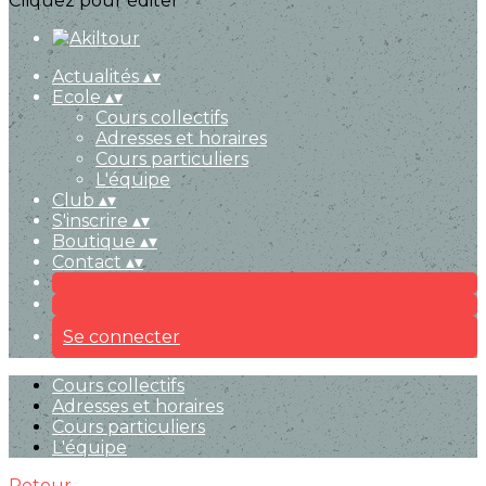
Cliquez pour éditer
Actualités
▴
▾
Ecole
▴
▾
Cours collectifs
Adresses et horaires
Cours particuliers
L'équipe
Club
▴
▾
S'inscrire
▴
▾
Boutique
▴
▾
Contact
▴
▾
Se connecter
Cours collectifs
Adresses et horaires
Cours particuliers
L'équipe
Retour