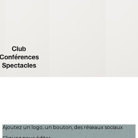
Exporter les lignes sélectionnées
Exporter toutes les colonnes
Exporter uniquement les colonnes affichées
Menu
?>
Images de la page d'accueil
Cliquez pour éditer
Ajoutez un logo, un bouton, des réseaux sociaux