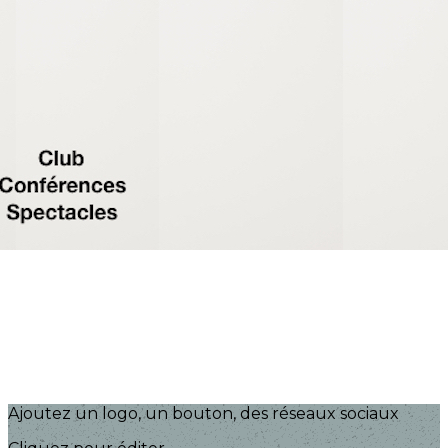
Exporter les lignes sélectionnées
Exporter toutes les colonnes
Exporter uniquement les colonnes affichées
Menu
?>
Images de la page d'accueil
Cliquez pour éditer
Ajoutez un logo, un bouton, des réseaux sociaux