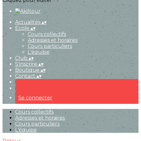
Cliquez pour éditer
Actualités
▴
▾
Ecole
▴
▾
Cours collectifs
Adresses et horaires
Cours particuliers
L'équipe
Club
▴
▾
S'inscrire
▴
▾
Boutique
▴
▾
Contact
▴
▾
Se connecter
Cours collectifs
Adresses et horaires
Cours particuliers
L'équipe
Retour