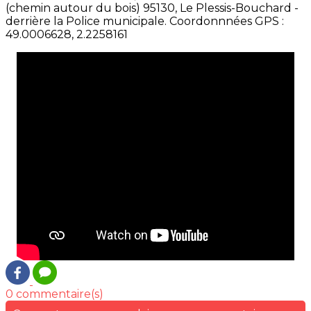
(chemin autour du bois) 95130, Le Plessis-Bouchard -
derrière la Police municipale. Coordonnnées GPS :
49.0006628, 2.2258161
0 commentaire(s)