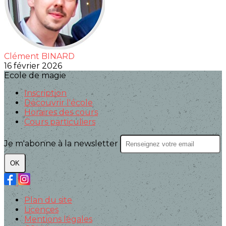
Clément BINARD
16 février 2026
Ecole de magie
Inscription
Découvrir l'école
Horaires des cours
Cours particuliers
Je m'abonne à la newsletter
OK
Plan du site
Licences
Mentions légales