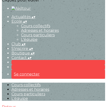
Cliquez pour éditer
Actualités
▴
▾
Ecole
▴
▾
Cours collectifs
Adresses et horaires
Cours particuliers
L'équipe
Club
▴
▾
S'inscrire
▴
▾
Boutique
▴
▾
Contact
▴
▾
Se connecter
Cours collectifs
Adresses et horaires
Cours particuliers
L'équipe
Retour