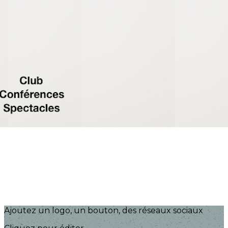
Exporter les lignes sélectionnées
Exporter toutes les colonnes
Exporter uniquement les colonnes affichées
Menu
?>
Images de la page d'accueil
Cliquez pour éditer
Ajoutez un logo, un bouton, des réseaux sociaux