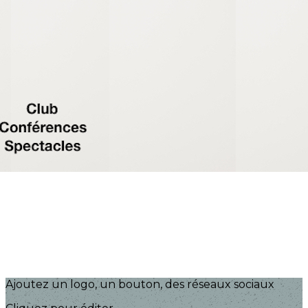
Exporter les lignes sélectionnées
Exporter toutes les colonnes
Exporter uniquement les colonnes affichées
Menu
?>
Images de la page d'accueil
Cliquez pour éditer
Ajoutez un logo, un bouton, des réseaux sociaux