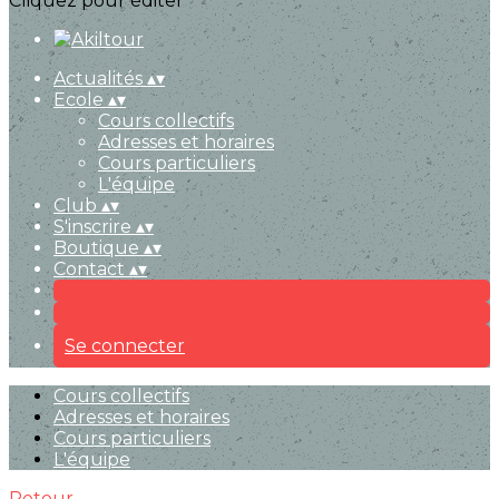
Cliquez pour éditer
Actualités
▴
▾
Ecole
▴
▾
Cours collectifs
Adresses et horaires
Cours particuliers
L'équipe
Club
▴
▾
S'inscrire
▴
▾
Boutique
▴
▾
Contact
▴
▾
Se connecter
Cours collectifs
Adresses et horaires
Cours particuliers
L'équipe
Retour