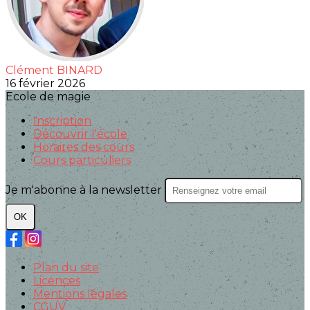
Clément BINARD
16 février 2026
Ecole de magie
Inscription
Découvrir l'école
Horaires des cours
Cours particuliers
Je m'abonne à la newsletter
OK
Plan du site
Licences
Mentions légales
CGUV