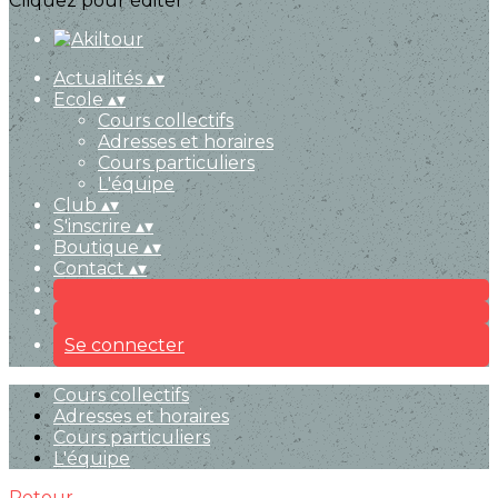
Cliquez pour éditer
Actualités
▴
▾
Ecole
▴
▾
Cours collectifs
Adresses et horaires
Cours particuliers
L'équipe
Club
▴
▾
S'inscrire
▴
▾
Boutique
▴
▾
Contact
▴
▾
Se connecter
Cours collectifs
Adresses et horaires
Cours particuliers
L'équipe
Retour