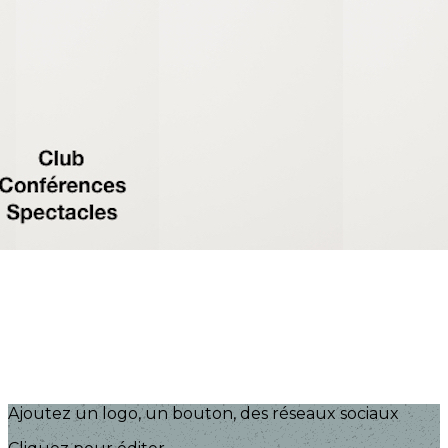
Exporter les lignes sélectionnées
Exporter toutes les colonnes
Exporter uniquement les colonnes affichées
Menu
?>
Images de la page d'accueil
Cliquez pour éditer
Ajoutez un logo, un bouton, des réseaux sociaux