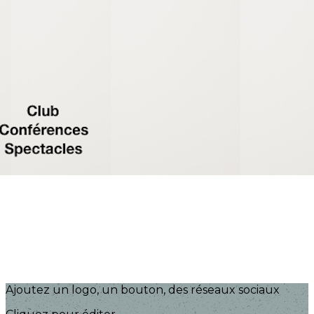
Exporter les lignes sélectionnées
Exporter toutes les colonnes
Exporter uniquement les colonnes affichées
Menu
?>
Images de la page d'accueil
Cliquez pour éditer
Ajoutez un logo, un bouton, des réseaux sociaux