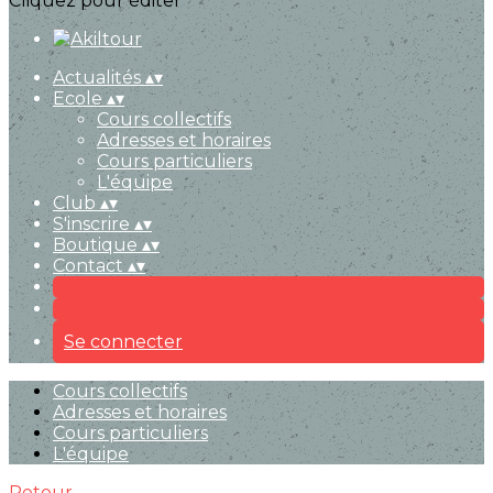
Cliquez pour éditer
Actualités
▴
▾
Ecole
▴
▾
Cours collectifs
Adresses et horaires
Cours particuliers
L'équipe
Club
▴
▾
S'inscrire
▴
▾
Boutique
▴
▾
Contact
▴
▾
Se connecter
Cours collectifs
Adresses et horaires
Cours particuliers
L'équipe
Retour