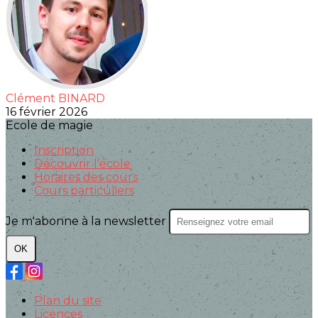
Clément BINARD
16 février 2026
Ecole de magie
Inscription
Découvrir l'école
Horaires des cours
Cours particuliers
Je m'abonne à la newsletter
OK
Plan du site
Licences