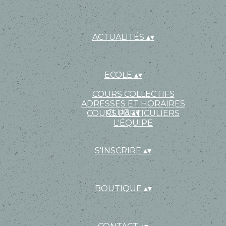
ACTUALITÉS
▴
▾
ECOLE
▴
▾
COURS COLLECTIFS
ADRESSES ET HORAIRES
CLUB
▴
▾
COURS PARTICULIERS
L'ÉQUIPE
S'INSCRIRE
▴
▾
BOUTIQUE
▴
▾