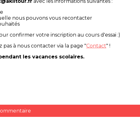
@akiltour.fr
avec les informations suivantes :
ve
quelle nous pouvons vous recontacter
ouhaités
r confirmer votre inscription au cours d'essai :)
z pas à nous contacter via la page "
Contact
" !
pendant les vacances scolaires.
 commentaire