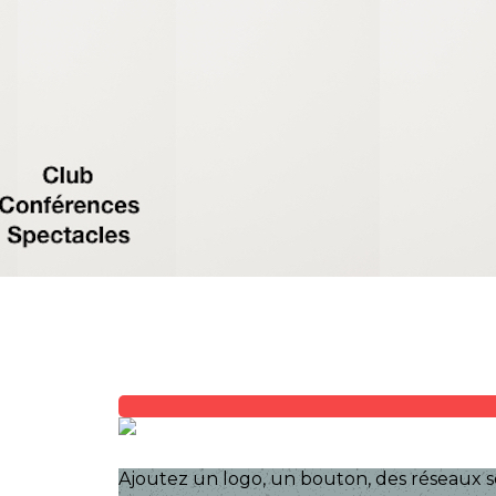
Exporter les lignes sélectionnées
Exporter toutes les colonnes
Exporter uniquement les colonnes affichées
Menu
?>
Images de la page d'accueil
Cliquez pour éditer
Ajoutez un logo, un bouton, des réseaux s