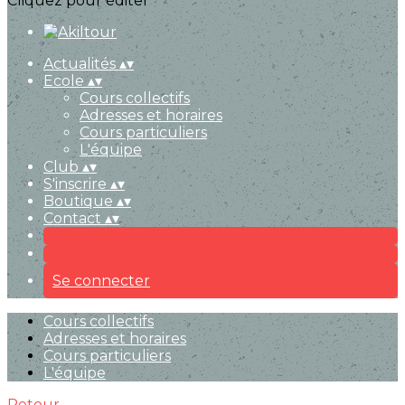
Cliquez pour éditer
Actualités
▴
▾
Ecole
▴
▾
Cours collectifs
Adresses et horaires
Cours particuliers
L'équipe
Club
▴
▾
S'inscrire
▴
▾
Boutique
▴
▾
Contact
▴
▾
Se connecter
Cours collectifs
Adresses et horaires
Cours particuliers
L'équipe
Retour