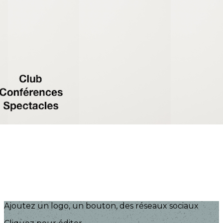
Exporter les lignes sélectionnées
Exporter toutes les colonnes
Exporter uniquement les colonnes affichées
Menu
?>
Images de la page d'accueil
Cliquez pour éditer
Ajoutez un logo, un bouton, des réseaux sociaux