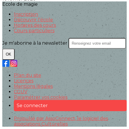
Ecole de magie
Inscription
Découvrir l'école
Horaires des cours
Cours particuliers
Je m'abonne à la newsletter
OK
Plan du site
Licences
Mentions légales
CGUV
Paramétrer vos cookies
Se connecter
Propulsé par AssoConnect, le logiciel des
associations Culturelles